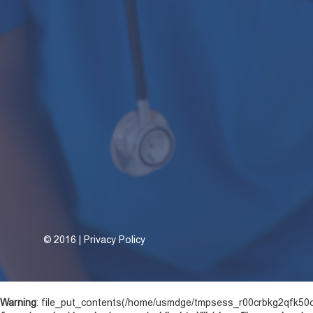
©
2016 | Privacy Policy
Warning
: file_put_contents(/home/usmdge/tmpsess_r00crbkg2qfk50ok