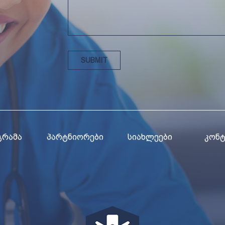
ᲒᲠᲐᲛᲐ
ᲞᲐᲠᲢᲜᲘᲝᲠᲔᲑᲘ
ᲡᲘᲐᲮᲚᲔᲔᲑᲘ
ᲙᲝᲜᲢ