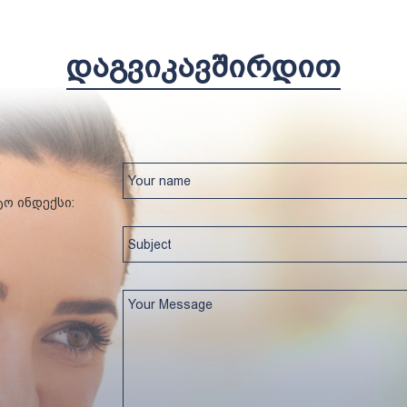
ᲓᲐᲒᲕᲘᲙᲐᲕᲨᲘᲠᲓᲘᲗ
ტო ინდექსი: