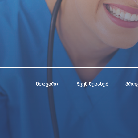
ᲛᲗᲐᲕᲐᲠᲘ
ᲩᲕᲔᲜ ᲨᲔᲡᲐᲮᲔᲑ
ᲞᲠᲝ