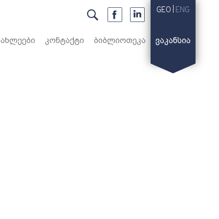
GEO
ENG
ᲘᲐᲮᲚᲔᲔᲑᲘ
ᲙᲝᲜᲢᲐᲥᲢᲘ
ᲑᲘᲑᲚᲘᲝᲗᲔᲙᲐ
ᲕᲐᲙᲐᲜᲡᲘᲐ