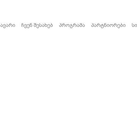
ᲐᲕᲐᲠᲘ
ᲩᲕᲔᲜ ᲨᲔᲡᲐᲮᲔᲑ
ᲞᲠᲝᲒᲠᲐᲛᲐ
ᲞᲐᲠᲢᲜᲘᲝᲠᲔᲑᲘ
Ს