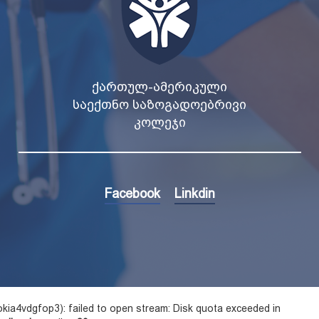
ᲥᲐᲠᲗᲣᲚ-ᲐᲛᲔᲠᲘᲙᲣᲚᲘ
ᲡᲐᲔᲥᲗᲜᲝ ᲡᲐᲖᲝᲒᲐᲓᲝᲔᲑᲠᲘᲕᲘ
ᲙᲝᲚᲔᲯᲘ
Facebook
Linkdin
ia4vdgfop3): failed to open stream: Disk quota exceeded in