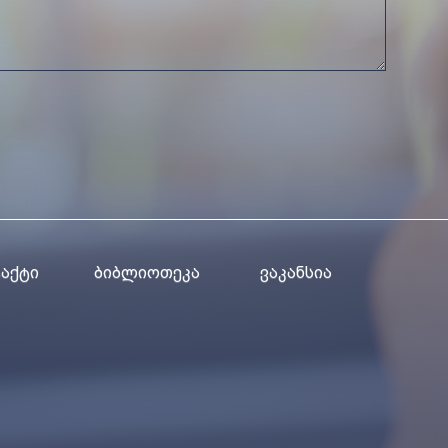
ᲐᲥᲢᲘ
ᲑᲘᲑᲚᲘᲝᲗᲔᲙᲐ
ᲕᲐᲙᲐᲜᲡᲘᲐ