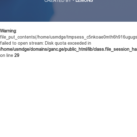
CREATED BY -
LEMONS
Warning
:
file_put_contents(/home/usmdge/tmpsess_c5nkoae0mth6h916ugugs
failed to open stream: Disk quota exceeded in
/home/usmdge/domains/ganc.ge/public_html/lib/class.file_session_ha
on line
29