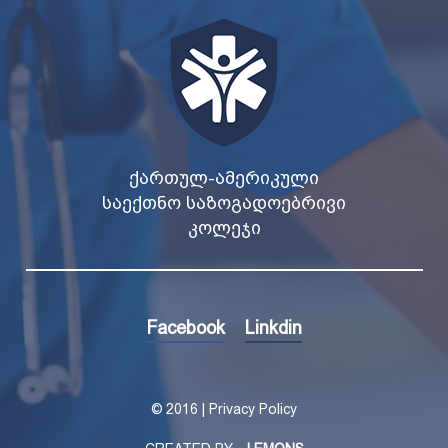
ᲥᲐᲠᲗᲣᲚ-ᲐᲛᲔᲠᲘᲙᲣᲚᲘ
ᲡᲐᲔᲥᲗᲜᲝ ᲡᲐᲖᲝᲒᲐᲓᲝᲔᲑᲠᲘᲕᲘ
ᲙᲝᲚᲔᲯᲘ
Facebook
Linkdin
©
2016 | Privacy Policy