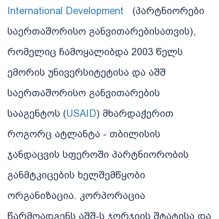
International Development
(
პარტნიორები
საერთაშორისო
განვითარებისათვის
),
რომელიც
ჩამოყალიბდა
2003
წელს
ემორის
უნივერსიტეტისა
და
აშშ
საერთაშორისო
განვითარების
სააგენტოს
(
USAID
)
მხარდაჭერით
როგორც
ატლანტა
-
თბილისის
ჯანდაცვის
სფეროში
პარტნიორობის
განმტკიცების
ხელშემწყობი
ორგანიზაცია
.
კორპორაცია
წარმოადგენს
აშშ
-
ს
ჯორჯიის
შტატისა
და