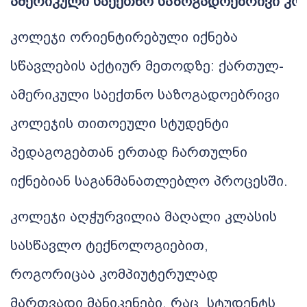
ამერიკული
საექთნო
საზოგადოებრივი
კო
კოლეჯი
ორიენტირებული იქნება
სწავლების
აქტიურ
მეთოდზე
:
ქართულ
-
ამერიკული
საექთნო
საზოგადოებრივი
კოლეჯის
თითოეული
სტუდენტი
პედაგოგებთან
ერთად
ჩართულნი
იქნებიან საგანმანათლებლო
პროცესში
.
კოლეჯი აღჭურვილია მაღალი
კლასის
სასწავლო ტექნოლოგიებით
,
როგორიცაა
კომპიუტერულად
მართვადი
მანიკენები
,
რაც
სტუდენტს