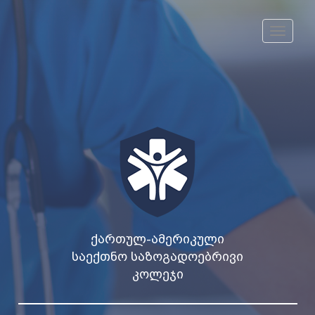
Toggle
navigat
ᲥᲐᲠᲗᲣᲚ-ᲐᲛᲔᲠᲘᲙᲣᲚᲘ
ᲡᲐᲔᲥᲗᲜᲝ ᲡᲐᲖᲝᲒᲐᲓᲝᲔᲑᲠᲘᲕᲘ
ᲙᲝᲚᲔᲯᲘ