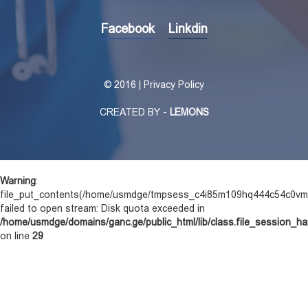
Facebook
Linkdin
©
2016 | Privacy Policy
CREATED BY -
LEMONS
Warning
:
file_put_contents(/home/usmdge/tmpsess_c4i85m109hq444c54c0vm
failed to open stream: Disk quota exceeded in
/home/usmdge/domains/ganc.ge/public_html/lib/class.file_session_ha
on line
29