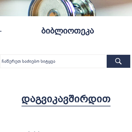
ბიბლიოთეკა
ᲓᲐᲒᲕᲘᲙᲐᲕᲨᲘᲠᲓᲘᲗ