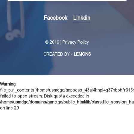
Facebook
Linkdin
©
2016 | Privacy Policy
CREATED BY -
LEMONS
Warning
:
file_put_contents(/home/usmdge/tmpsess_43aj4hnpi4q37nbphfr315r
failed to open stream: Disk quota exceeded in
/home/usmdge/domains/ganc.ge/public_html/lib/class.file_session_ha
on line
29