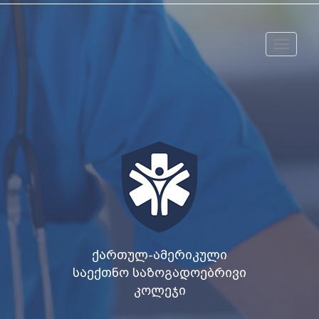
Toggle
navigat
ᲥᲐᲠᲗᲣᲚ-ᲐᲛᲔᲠᲘᲙᲣᲚᲘ
ᲡᲐᲔᲥᲗᲜᲝ ᲡᲐᲖᲝᲒᲐᲓᲝᲔᲑᲠᲘᲕᲘ
ᲙᲝᲚᲔᲯᲘ