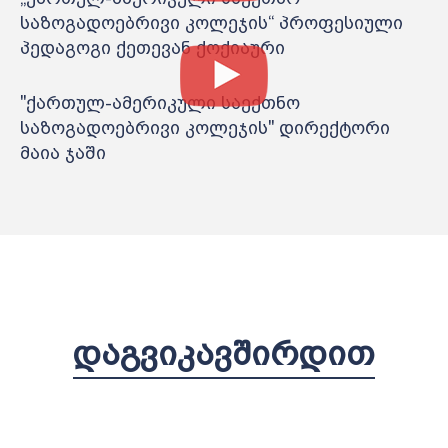
საზოგადოებრივი კოლეჯის“ პროფესიული
პედაგოგი ქეთევან ქოქიაური
"ქართულ-ამერიკული საექთნო
საზოგადოებრივი კოლეჯის" დირექტორი
მაია ჯაში
ᲓᲐᲒᲕᲘᲙᲐᲕᲨᲘᲠᲓᲘᲗ