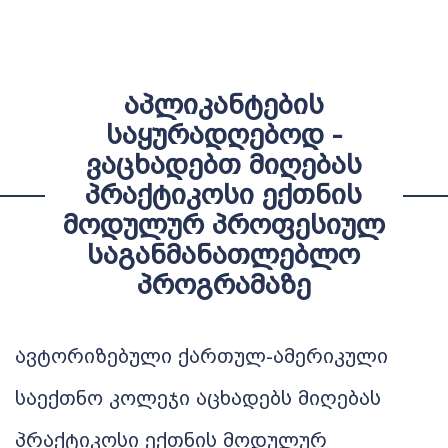
ᲐᲞᲚᲘᲙᲐᲜᲢᲔᲑᲘᲡ
ᲡᲐᲧᲣᲠᲐᲓᲦᲔᲑᲝᲓ -
ᲕᲐᲪᲮᲐᲓᲔᲑᲗ ᲛᲘᲦᲔᲑᲐᲡ
ᲞᲠᲐᲥᲢᲘᲙᲝᲡᲘ ᲔᲥᲗᲜᲘᲡ
ᲛᲝᲓᲣᲚᲣᲠ ᲞᲠᲝᲤᲔᲡᲘᲣᲚ
ᲡᲐᲒᲐᲜᲛᲐᲜᲐᲗᲚᲔᲑᲚᲝ
ᲞᲠᲝᲒᲠᲐᲛᲐᲖᲔ
ავტორიზებული ქართულ-ამერიკული
საექთნო კოლეჯი აცხადებს მიღებას
პრაქტიკოსი ექთნის მოდულურ