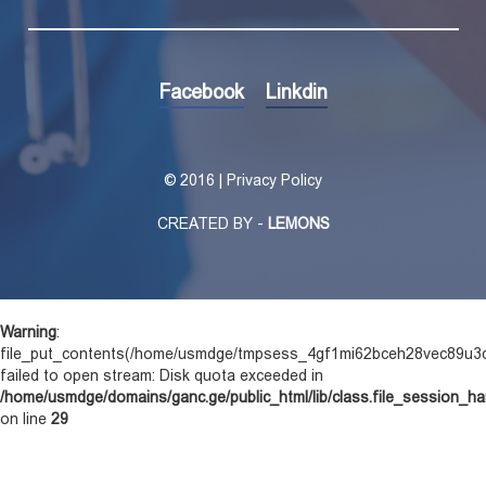
Facebook
Linkdin
©
2016 | Privacy Policy
CREATED BY -
LEMONS
Warning
:
file_put_contents(/home/usmdge/tmpsess_4gf1mi62bceh28vec89u3
failed to open stream: Disk quota exceeded in
/home/usmdge/domains/ganc.ge/public_html/lib/class.file_session_ha
on line
29